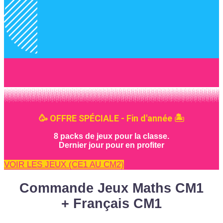
🥳 OFFRE SPÉCIALE - Fin d'année 🏝️
8 packs de jeux pour la classe.
Dernier jour pour en profiter
VOIR LES JEUX (CE1 AU CM2)
Commande Jeux Maths CM1
+ Français CM1