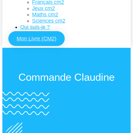
Français cm2
Jeux cm2
Maths cm2
Sciences cm2
Qui suis-je ?
Mon Livre (CM2)
Commande Claudine