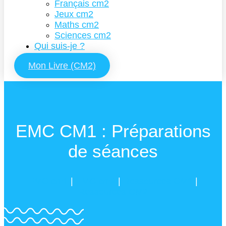
Français cm2
Jeux cm2
Maths cm2
Sciences cm2
Qui suis-je ?
Mon Livre (CM2)
EMC CM1 : Préparations
de séances
EMC cm1
|
EMC cm2
|
Ressources CM1
|
Ressources CM2