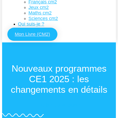
Français cm2
Jeux cm2
Maths cm2
Sciences cm2
Qui suis-je ?
Mon Livre (CM2)
Nouveaux programmes
CE1 2025 : les
changements en détails
Outils pour la classe