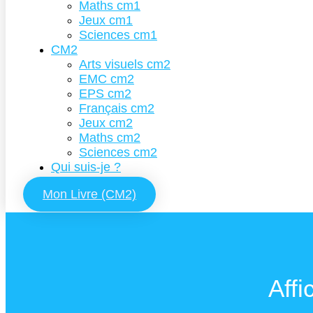
Maths cm1
Jeux cm1
Sciences cm1
CM2
Arts visuels cm2
EMC cm2
EPS cm2
Français cm2
Jeux cm2
Maths cm2
Sciences cm2
Qui suis-je ?
Mon Livre (CM2)
Affi