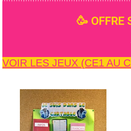
🥳 OFFRE S
VOIR LES JEUX (CE1 AU 