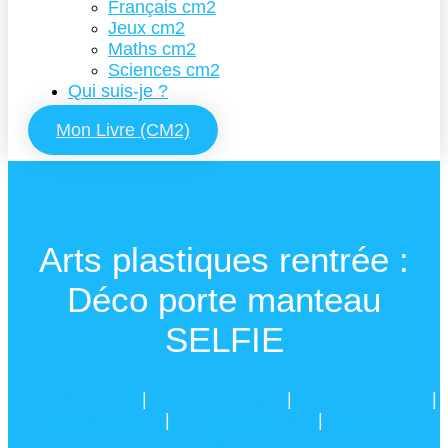
Français cm2
Jeux cm2
Maths cm2
Sciences cm2
Qui suis-je ?
Mon Livre (CM2)
Arts plastiques rentrée :
Déco porte manteau
SELFIE
Arts visuels ce2
|
Arts visuels cm1
|
Arts visuels cm2
|
Ressources CE2
|
Ressources CM1
|
Ressources
CM2