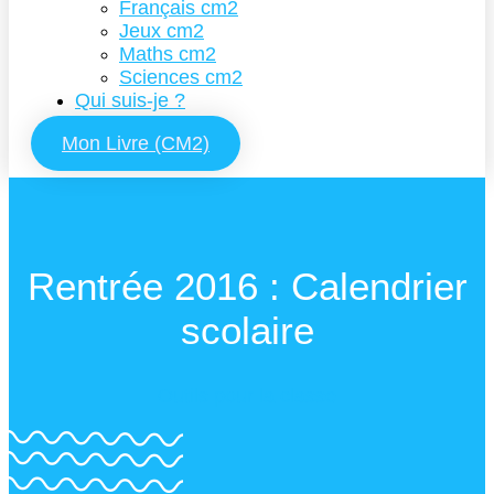
Français cm2
Jeux cm2
Maths cm2
Sciences cm2
Qui suis-je ?
Mon Livre (CM2)
Rentrée 2016 : Calendrier
scolaire
Outils pour la classe