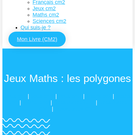
Français cm2
Jeux cm2
Maths cm2
Sciences cm2
Qui suis-je ?
Mon Livre (CM2)
Jeux Maths : les polygones
Jeux ce2
|
Jeux cm1
|
Jeux cm2
|
Maths ce2
|
Maths
cm1
|
Maths cm2
|
Ressources CE2
|
Ressources
CM1
|
Ressources CM2