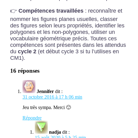
👉
Compétences travaillées
: reconnaître et
nommer les figures planes usuelles, classer
des figures selon leurs propriétés, identifier les
polygones et les non-polygones, utiliser un
vocabulaire géométrique précis. Toutes ces
compétences sont présentes dans les attendus
du
cycle 2
(et début cycle 3 si tu l’utilises en
CM1).
16 réponses
Jennifer
dit :
31 octobre 2016 à 17 h 06 min
Jeu très sympa. Merci 🙂
Répondre
nadja
dit :
15 août 2020 à 5 h 25 min