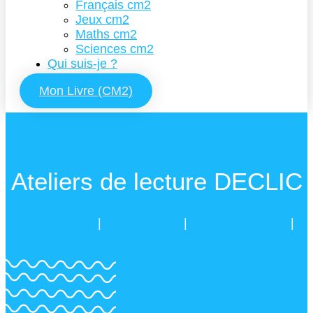
Français cm2
Jeux cm2
Maths cm2
Sciences cm2
Qui suis-je ?
Mon Livre (CM2)
Ateliers de lecture DECLIC
Français cm1
|
Français cm2
|
Ressources CM1
|
Ressources CM2