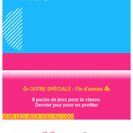
🥳 OFFRE SPÉCIALE - Fin d'année 🏝️
8 packs de jeux pour la classe.
Dernier jour pour en profiter
VOIR LES JEUX (CE1 AU CM2)