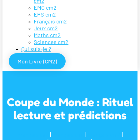
cm2
EMC cm2
EPS cm2
Français cm2
Jeux cm2
Maths cm2
Sciences cm2
Qui suis-je ?
Mon Livre (CM2)
Coupe du Monde : Rituel
lecture et prédictions
Francais ce2
|
Français cm1
|
Français cm2
|