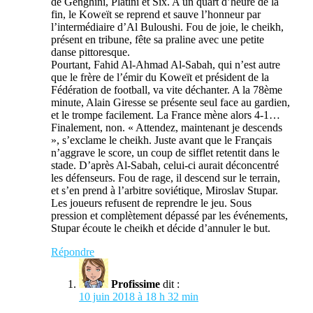
de Genghini, Platini et Six. A un quart d’heure de la
fin, le Koweït se reprend et sauve l’honneur par
l’intermédiaire d’Al Buloushi. Fou de joie, le cheikh,
présent en tribune, fête sa praline avec une petite
danse pittoresque.
Pourtant, Fahid Al-Ahmad Al-Sabah, qui n’est autre
que le frère de l’émir du Koweït et président de la
Fédération de football, va vite déchanter. A la 78ème
minute, Alain Giresse se présente seul face au gardien,
et le trompe facilement. La France mène alors 4-1…
Finalement, non. « Attendez, maintenant je descends
», s’exclame le cheikh. Juste avant que le Français
n’aggrave le score, un coup de sifflet retentit dans le
stade. D’après Al-Sabah, celui-ci aurait déconcentré
les défenseurs. Fou de rage, il descend sur le terrain,
et s’en prend à l’arbitre soviétique, Miroslav Stupar.
Les joueurs refusent de reprendre le jeu. Sous
pression et complètement dépassé par les événements,
Stupar écoute le cheikh et décide d’annuler le but.
Répondre
Profissime
dit :
10 juin 2018 à 18 h 32 min