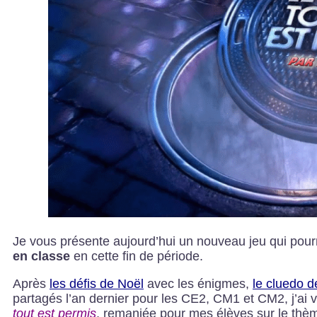
Je vous présente aujourd’hui un nouveau jeu qui pourr
en classe
en cette fin de période.
Après
les défis de Noël
avec les énigmes,
le cluedo d
partagés l’an dernier pour les CE2, CM1 et CM2, j’ai 
tout est permis
, remaniée pour mes élèves sur le thè