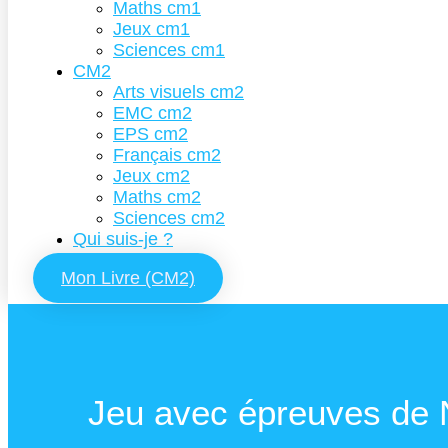
Maths cm1
Jeux cm1
Sciences cm1
CM2
Arts visuels cm2
EMC cm2
EPS cm2
Français cm2
Jeux cm2
Maths cm2
Sciences cm2
Qui suis-je ?
Mon Livre (CM2)
Jeu avec épreuves de No