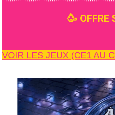
🥳 OFFRE S
VOIR LES JEUX (CE1 AU 