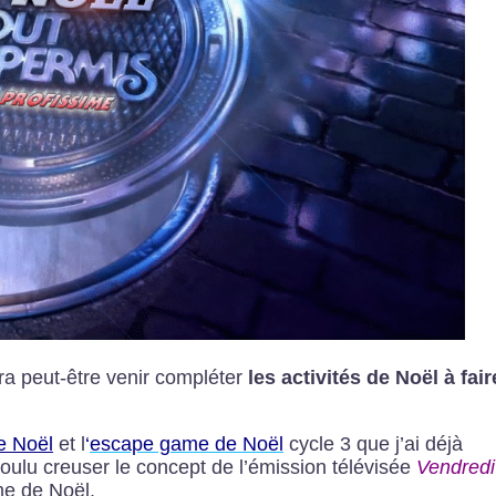
a peut-être venir compléter
les activités de Noël à fair
e Noël
et l
‘
escape game de Noël
cycle 3 que j’ai déjà
voulu creuser le concept de l’émission télévisée
Vendredi
me de Noël.