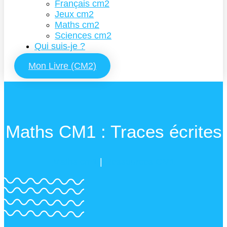
Français cm2
Jeux cm2
Maths cm2
Sciences cm2
Qui suis-je ?
Mon Livre (CM2)
Maths CM1 : Traces écrites
Maths cm1
|
Ressources CM1