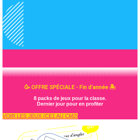
🥳 OFFRE SPÉCIALE - Fin d'année 🏝️
8 packs de jeux pour la classe.
Dernier jour pour en profiter
VOIR LES JEUX (CE1 AU CM2)