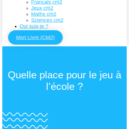
Français cm2
Jeux cm2
Maths cm2
Sciences cm2
Qui suis-je ?
Mon Livre (CM2)
Quelle place pour le jeu à
l’école ?
Outils pour la classe